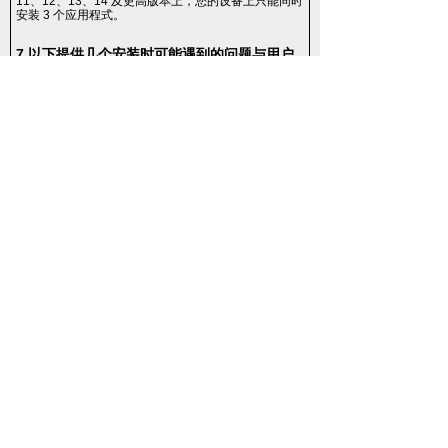
11、12、13、14 及更高版本上，您的设备上只能同时
安装 3 个应用程式。
​​​​​​​7.以下提供几个安装时可能遇到的问题与用户
反馈可能的解决方式
​​​​​​​1. Sideloadly无法读取您的iDevice
请确认是否有下载iTunes，并且可以连接或同步您的
iDevice。若无法连接，请参考Apple 连接iTunes教学
或尝试重新安装iTunes(非Microsoft 版本)。
2. 错误讯息: Login failed (-22406): Your Apple ID or
password is incorrect.
-确认您apple帐号密码是否正确
-请多次尝试输入密码
-使用其他apple ID操作或更换密码再次操作
-更换其他桌机或iDevice设备进行安装
3. 错误讯息: login failed (-36607): Unable to sign
you in to your Apple ID. Try again later
​​​​​​​-请多次尝试输入密码，直至可以输入apple 验证码为止
-使用其他apple ID操作或更换密码再次操作
-移除IPA安装工具，再重新安装一次工具，重複几次
-请稍待一些时间，再次安装 -准备两个游戏的IPA，安
装A游戏失败后，更换B游戏有机会可以安装
4. 错误讯息: Call to np_client_new failed: