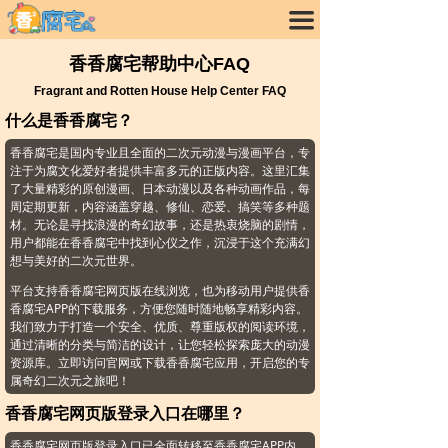
끀
香香腐宅帮助中心FAQ
Fragrant and Rotten House Help Center FAQ
什么是香香腐宅？
香香腐宅是国内专业且全面的二次元动漫与漫画平台，专
注于为腐文化爱好者提供丰富多元的正版内容。这里汇集
了大量精彩的原创漫画、日本动漫以及各种动画作品，每
周定期更新，内容涵盖穿越、修仙、恋爱、搞笑等多种题
材。无论是寻找浪漫的奇幻故事，还是热衷烧脑的剧情，
用户都能在香香腐宅中找到心仪之作，沉浸于这个充满幻
想与美好的二次元世界。
平台支持香香腐宅网页版在线浏览，也为移动用户提供香
香腐宅APP的下载服务，方便您随时随地畅享精彩内容。
我们致力于打造一个安全、优质、尊重版权的阅读环境，
通过清晰的分类与简洁的设计，让您轻松探索庞大的动漫
资源库。立即访问官网或下载香香腐宅应用，开启您的专
属奇幻二次元之旅吧！
香香腐宅网页版登录入口在哪里？
香香腐宅网页版登录入口已全面转移至香香腐宅APP内。