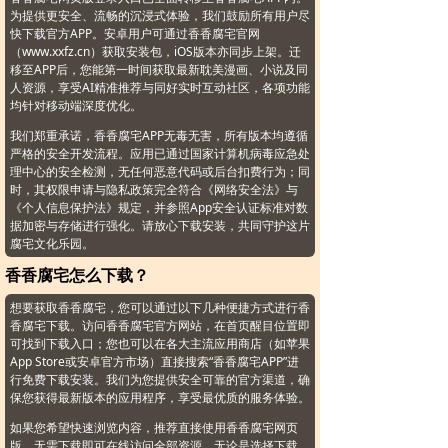
为提供更安全、流畅的沉浸式体验，我们鼓励所有用户尽
快下载官方APP。安卓用户可通过香香腐宅官网
（www.xxfz.cn）获取安装包，iOS版本亦同步上架。迁
移至APP后，您能第一时间获取最新耽美漫画、小说及同
人资源，享受AI精准推荐与同好实时互动社区，各项功能
均针对移动端深度优化。
我们郑重承诺，香香腐宅APP无毒无害，所有版本均遵循
严格的安全开发流程。应用已通过国家计算机病毒应急处
理中心的安全检测，无任何恶意代码或后台扣费行为；同
时，其权限申请与隐私政策完全符合《网络安全法》与
《个人信息保护法》规定，并参照App安全认证标准对数
据加密与存储进行强化。请放心下载安装，共同守护这片
腐宅文化乐园。
香香腐宅怎么下载？
想要获取香香腐宅，您可以通过以下几种便捷方式进行香
香腐宅下载。访问香香腐宅官方网站，在首页醒目位置即
可找到下载入口；您也可以在各大主流应用商店（如苹果
App Store或安卓官方市场）直接搜索“香香腐宅APP”进
行免费下载安装。我们为您提供安全可靠的官方渠道，确
保您获得最新版本的应用程序，享受最优质的服务体验。
如果您希望快速浏览内容，推荐直接使用香香腐宅网页
版，无需下载即可在线访问全部资源。无论是选择下载