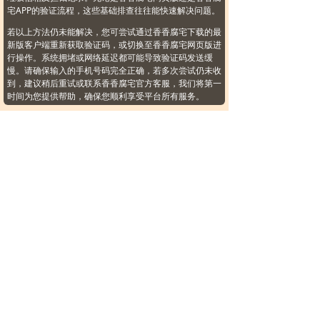
宅APP的验证流程，这些基础排查往往能快速解决问题。
若以上方法仍未能解决，您可尝试通过香香腐宅下载的最
新版客户端重新获取验证码，或切换至香香腐宅网页版进
行操作。系统拥堵或网络延迟都可能导致验证码发送缓
慢。请确保输入的手机号码完全正确，若多次尝试仍未收
到，建议稍后重试或联系香香腐宅官方客服，我们将第一
时间为您提供帮助，确保您顺利享受平台所有服务。
香香腐宅如何成为VIP？
想要升级为香香腐宅VIP会员，您可以通过多种便捷渠道
完成开通。在香香腐宅APP内，只需进入"我的"页面点
击"VIP中心"，即可看到多种会员套餐选择；同样地，在
香香腐宅网页版的顶部导航栏也设有明显的VIP入口。无
论您选择哪种平台，支付过程都十分便捷，支持支付宝、
微信支付等多种流行方式，满足不同用户的付费习惯。
成为香香腐宅VIP会员后，您将享受无广告畅读、抢先观
看最新章节、专属付费内容免费阅读等十多项特权。无论
您是通过香香腐宅下载的移动客户端，还是直接访问香香
腐宅网页版，VIP权益都将在所有平台同步生效。立即升
级VIP，开启尊贵的专属动漫之旅，尽享海量精品漫画无
限制阅读体验！