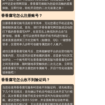
APP还是使用网页版，香香腐宅都能为您提供流畅的观看
体验。立即行动，轻松开启您的二次元追漫之旅！
香香腐宅怎么注册账号？
注册香香腐宅账号流程非常简单，无论您通过手机还是电
脑都能快速完成。首先，请打开香香腐宅网页版或启动您
已下载的香香腐宅APP，在首页右上角找到并点击“注
册”按钮。接着，您可以使用常用的手机号码进行验证，
或者直接选择第三方社交账号（如微信、QQ）一键授权
登录，仅需简单几步即可创建专属您的个人账户。
成功注册香香腐宅账号后，您将能解锁平台的全部功能与
海量内容。无论是同步追更收藏的漫画，还是参与社区互
动评论，一个账号即可在香香腐宅网页版与香香腐宅APP
之间无缝切换，随时随地享受畅快的二次元之旅。立即完
成香香腐宅下载并注册您的专属账号，开启个性化动漫阅
读体验吧！
香香腐宅怎么收不到验证码？
当您在使用香香腐宅服务时若收不到验证码，请先检查以
下几个常见情况：首先确认手机信号稳定且未开启飞行模
式，其次查看是否被手机安全软件误判为垃圾短信而拦
截。建议您耐心等待1-5分钟，并全面检查短信收件箱、
垃圾信箱及拦截记录。无论是香香腐宅网页版还是香香腐