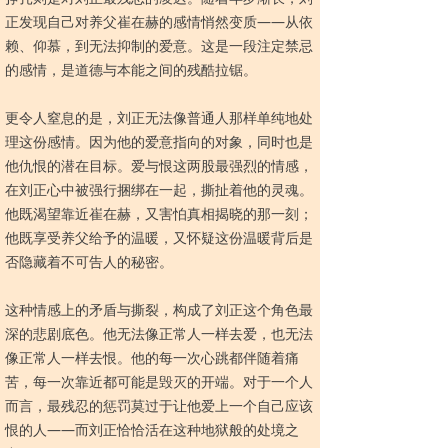
正发现自己对养父崔在赫的感情悄然变质——从依
赖、仰慕，到无法抑制的爱意。这是一段注定禁忌
的感情，是道德与本能之间的残酷拉锯。
更令人窒息的是，刘正无法像普通人那样单纯地处
理这份感情。因为他的爱意指向的对象，同时也是
他仇恨的潜在目标。爱与恨这两股最强烈的情感，
在刘正心中被强行捆绑在一起，撕扯着他的灵魂。
他既渴望靠近崔在赫，又害怕真相揭晓的那一刻；
他既享受养父给予的温暖，又怀疑这份温暖背后是
否隐藏着不可告人的秘密。
这种情感上的矛盾与撕裂，构成了刘正这个角色最
深的悲剧底色。他无法像正常人一样去爱，也无法
像正常人一样去恨。他的每一次心跳都伴随着痛
苦，每一次靠近都可能是毁灭的开端。对于一个人
而言，最残忍的惩罚莫过于让他爱上一个自己应该
恨的人——而刘正恰恰活在这种地狱般的处境之