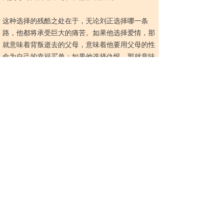
这种选择的残酷之处在于，无论刘正选择哪一条
路，他都将承受巨大的痛苦。如果他选择爱情，那
就意味着背叛逝去的父母，意味着他要用父母的性
命为自己的幸福买单；如果他选择仇恨，那就意味
着亲手摧毁自己成长至今的情感寄托，意味着他要
否定自己过去十几年的全部人生。
更令人绝望的是，这两条路之间甚至没有明确的界
限。崔在赫与那场车祸的关系究竟是什么？他是肇
事者？是知情者？还是另有隐情？这些未解之谜让
刘正连做出判断的资格都显得苍白无力。他只能在
真相与情感的夹缝中挣扎，在爱与恨的漩涡里沉
浮。
这种无力感，正是刘正作为“最惨角色”的核心所
在。他无法掌控自己的命运，无法掌控自己的感
情，甚至连做出选择的权利都被剥夺了一部分。他