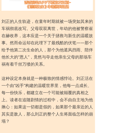
刘正的人生轨迹，在童年时期就被一场突如其来的
车祸彻底改写。父母双双离世，年幼的他被警察崔
在赫收养，这本应是一个关于拯救与新生的温暖故
事。然而命运却在此埋下了最残酷的伏笔——那个
给予他第二次生命的人，那个为他遮风挡雨、陪伴
他长大的“恩人”，竟然与夺走他亲生父母的那场车
祸有着千丝万缕的关系。
这种设定本身就是一种极致的情感悖论。刘正活在
一个由“凶手”构建的温暖世界里，他每一点成长、
每一份快乐，都建立在一个可能被颠覆的真相之
上。读者在追随剧情的过程中，会不由自主地为他
揪心：如果这一切都是假的，如果那个最亲近的人
其实是敌人，那么刘正的整个人生将面临怎样的崩
塌？