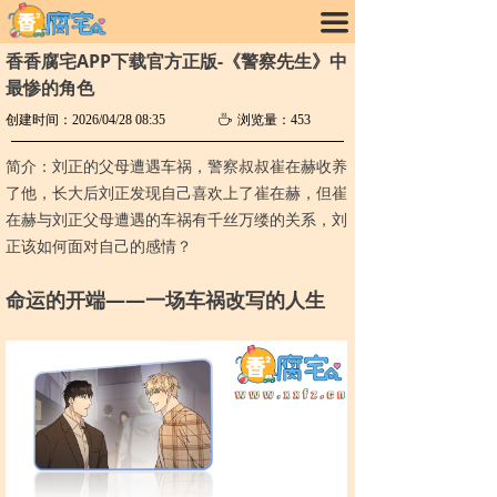
끀
香香腐宅APP下载官方正版-《警察先生》中
最惨的角色
创建时间：
2026/04/28
08:35
ꄘ
浏览量：
453
简介：刘正的父母遭遇车祸，警察叔叔崔在赫收养
了他，长大后刘正发现自己喜欢上了崔在赫，但崔
在赫与刘正父母遭遇的车祸有千丝万缕的关系，刘
正该如何面对自己的感情？
命运的开端——一场车祸改写的人生