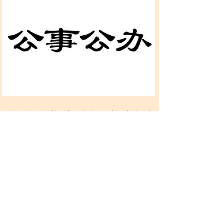
《前行的影子》被称为“短命佳作”，恰如其分。它
的篇幅不长，但这恰恰成为了它的优势。在有限的
空间里，创作者没有多余的笔墨去填充无关紧要的
支线，而是将全部力量集中在对核心人物关系与情
感变化的刻画上。
每一段对话都有其用意，每一次情节推进都服务于
人物内心世界的展开。金泰仁从最初的戒备到逐渐
敞开心扉，朴端宇从公事公办的检察官到无法坐视
不理的守护者，这两条人物弧光在精炼的叙事中清