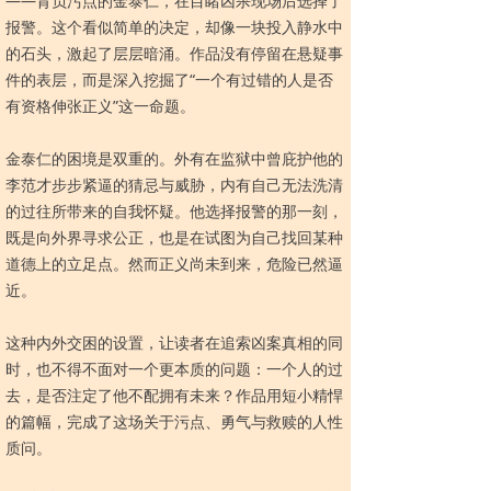
——背负污点的金泰仁，在目睹凶杀现场后选择了
报警。这个看似简单的决定，却像一块投入静水中
的石头，激起了层层暗涌。作品没有停留在悬疑事
件的表层，而是深入挖掘了“一个有过错的人是否
有资格伸张正义”这一命题。
金泰仁的困境是双重的。外有在监狱中曾庇护他的
李范才步步紧逼的猜忌与威胁，内有自己无法洗清
的过往所带来的自我怀疑。他选择报警的那一刻，
既是向外界寻求公正，也是在试图为自己找回某种
道德上的立足点。然而正义尚未到来，危险已然逼
近。
这种内外交困的设置，让读者在追索凶案真相的同
时，也不得不面对一个更本质的问题：一个人的过
去，是否注定了他不配拥有未来？作品用短小精悍
的篇幅，完成了这场关于污点、勇气与救赎的人性
质问。