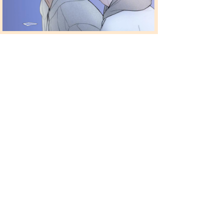
《心连心》用细腻的笔触描绘了一段从暗恋到守护
的成长故事。当天空终于有机会靠近那个一直仰望
的人，他学会了如何去爱——不是占有，不是索
取，而是在对方需要时成为最坚实的依靠。这部作
品最动人之处在于，它告诉我们：真正的爱情往往
不是一帆风顺的童话，而是在彼此最脆弱时的相互
扶持。当两颗心在风雨中逐渐靠近，最平凡的故事
也能开出最动人的花。
前一个：
无
ꂃ
后一个：
无
ꁹ
长沙天空数娱网络科技有限公司
全部信息 香香腐宅 版权所有 未经许可 严禁转载
Copyright © 2000-2026 xxfz.cn All Rights Reserved
首页
站点地图
关于腐宅
加入我们
邮箱投稿
帮助FAQ
纠纷处理
家长监护
联系我们
用户协议