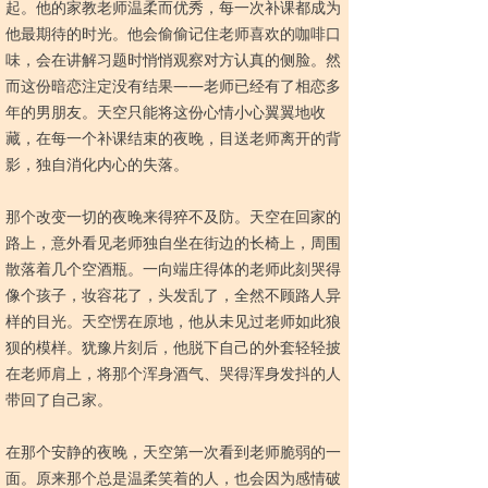
起。他的家教老师温柔而优秀，每一次补课都成为
他最期待的时光。他会偷偷记住老师喜欢的咖啡口
味，会在讲解习题时悄悄观察对方认真的侧脸。然
而这份暗恋注定没有结果——老师已经有了相恋多
年的男朋友。天空只能将这份心情小心翼翼地收
藏，在每一个补课结束的夜晚，目送老师离开的背
影，独自消化内心的失落。
那个改变一切的夜晚来得猝不及防。天空在回家的
路上，意外看见老师独自坐在街边的长椅上，周围
散落着几个空酒瓶。一向端庄得体的老师此刻哭得
像个孩子，妆容花了，头发乱了，全然不顾路人异
样的目光。天空愣在原地，他从未见过老师如此狼
狈的模样。犹豫片刻后，他脱下自己的外套轻轻披
在老师肩上，将那个浑身酒气、哭得浑身发抖的人
带回了自己家。
在那个安静的夜晚，天空第一次看到老师脆弱的一
面。原来那个总是温柔笑着的人，也会因为感情破